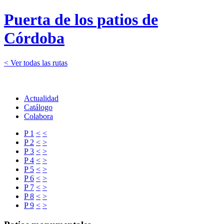
Puerta de los patios de
Córdoba
< Ver todas las rutas
Actualidad
Catálogo
Colabora
P 1
<
<
P 2
<
>
P 3
<
>
P 4
<
>
P 5
<
>
P 6
<
>
P 7
<
>
P 8
<
>
P 9
<
>