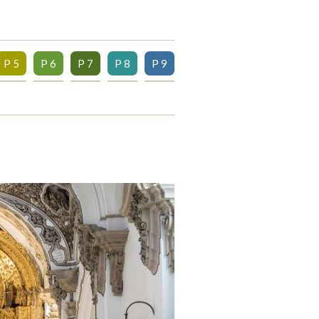
P 5
P 6
P 7
P 8
P 9