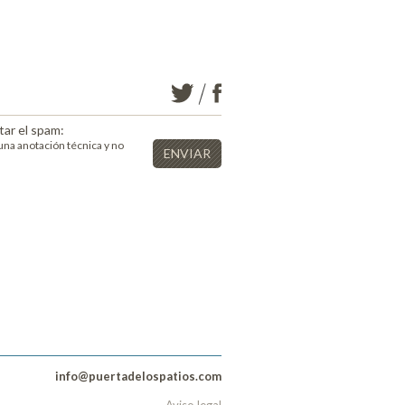
tar el spam:
una anotación técnica y no
info@puertadelospatios.com
Aviso legal