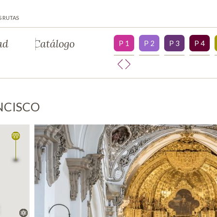
S RUTAS
ad
Catálogo
P 1
P 2
P 3
P 4
ANCISCO