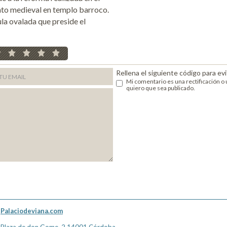
unto medieval en templo barroco.
la ovalada que preside el
Rellena el siguiente código para evi
Mi comentario es una rectificación o 
quiero que sea publicado.
Palaciodeviana.com
Plaza de don Gome, 2 14001 Córdoba