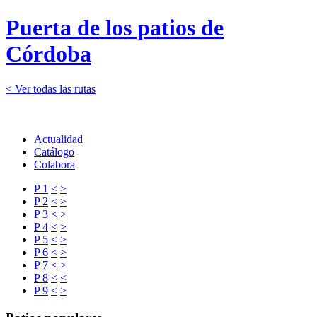
Puerta de los patios de
Córdoba
< Ver todas las rutas
Actualidad
Catálogo
Colabora
P 1
<
>
P 2
<
>
P 3
<
>
P 4
<
>
P 5
<
>
P 6
<
>
P 7
<
>
P 8
<
<
P 9
<
>