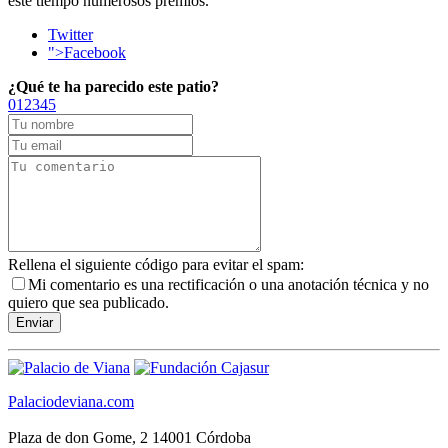
este tiempo numerosos premios.
Twitter
">Facebook
¿Qué te ha parecido este patio?
0
1
2
3
4
5
Rellena el siguiente código para evitar el spam:
Mi comentario es una rectificación o una anotación técnica y no
quiero que sea publicado.
Palaciodeviana.com
Plaza de don Gome, 2 14001 Córdoba