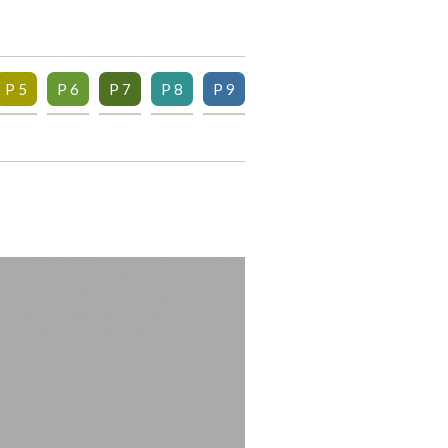
P 5
P 6
P 7
P 8
P 9