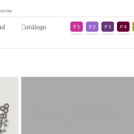
S RUTAS
ad
Catálogo
P 1
P 2
P 3
P 4