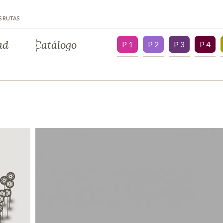
S RUTAS
ad
Catálogo
P 1
P 2
P 3
P 4