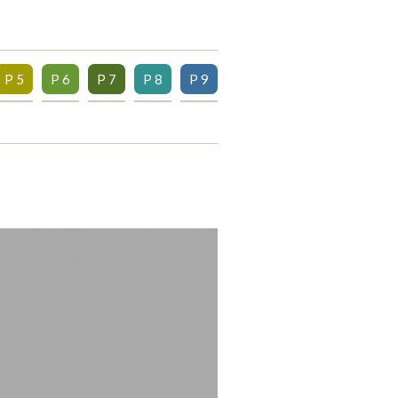
P 5
P 6
P 7
P 8
P 9