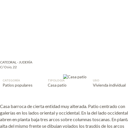
CATEDRAL - JUDERÍA
C/ Osio, 22
CATEGORÍA
TIPOLOGÍA
USO
Patios populares
Casa patio
Vivienda individual
Casa barroca de cierta entidad muy alterada. Patio centrado con
escondidos en el muro. En algunos rincones se observan capiteles,
galerías en los lados oriental y occidental. En la del lado occidental
abren en planta baja tres arcos sobre columnas toscanas. En plant
alta del mismo frente se dibujan volados los trasdós de los arcos