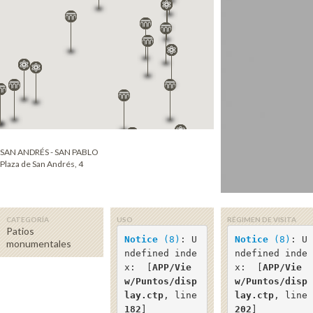
SAN ANDRÉS - SAN PABLO
Plaza de San Andrés, 4
CATEGORÍA
USO
RÉGIMEN DE VISITA
Patios
Notice
 (8)
: U
Notice
 (8)
: U
monumentales
ndefined inde
ndefined inde
x:  [
APP/Vie
x:  [
APP/Vie
w/Puntos/disp
w/Puntos/disp
lay.ctp
, line 
lay.ctp
, line 
182
]
202
]