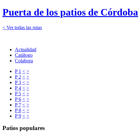
Puerta de los patios de Córdoba
< Ver todas las rutas
Actualidad
Catálogo
Colabora
P 1
<
>
P 2
<
>
P 3
<
>
P 4
<
>
P 5
<
>
P 6
<
>
P 7
<
>
P 8
<
>
P 9
<
>
Patios populares