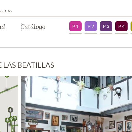
S RUTAS
ad
Catálogo
P 1
P 2
P 3
P 4
 LAS BEATILLAS