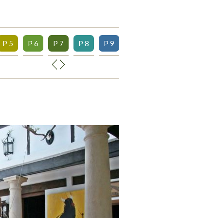
P 5
P 6
P 7
P 8
P 9