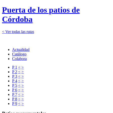
Puerta de los patios de
Córdoba
< Ver todas las rutas
Actualidad
Catálogo
Colabora
P 1
<
>
P 2
<
>
P 3
<
>
P 4
<
>
P 5
<
>
P 6
<
>
P 7
<
>
P 8
<
>
P 9
<
>