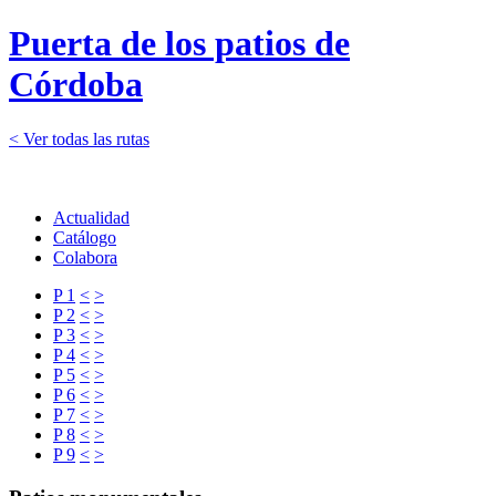
Puerta de los patios de
Córdoba
< Ver todas las rutas
Actualidad
Catálogo
Colabora
P 1
<
>
P 2
<
>
P 3
<
>
P 4
<
>
P 5
<
>
P 6
<
>
P 7
<
>
P 8
<
>
P 9
<
>